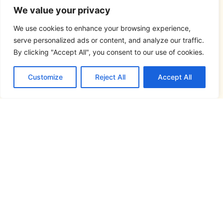
We value your privacy
We use cookies to enhance your browsing experience,
serve personalized ads or content, and analyze our traffic.
By clicking "Accept All", you consent to our use of cookies.
Customize
Reject All
Accept All
Síguenos en...
Este atlas lingüístico se ha realizado en el
marco del proyecto
FRONTESPO, Atlas
Pluridimensional de la Frontera España-