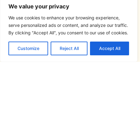
We value your privacy
We use cookies to enhance your browsing experience,
serve personalized ads or content, and analyze our traffic.
By clicking "Accept All", you consent to our use of cookies.
Customize
Reject All
Accept All
Síguenos en...
Este atlas lingüístico se ha realizado en el
marco del proyecto
FRONTESPO, Atlas
Pluridimensional de la Frontera España-