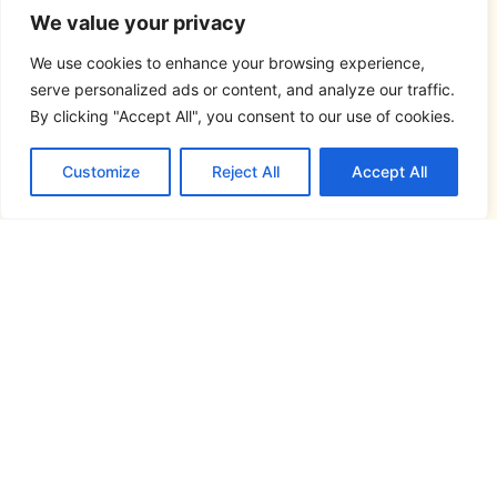
We value your privacy
We use cookies to enhance your browsing experience,
serve personalized ads or content, and analyze our traffic.
By clicking "Accept All", you consent to our use of cookies.
Customize
Reject All
Accept All
Síguenos en...
Este atlas lingüístico se ha realizado en el
marco del proyecto
FRONTESPO, Atlas
Pluridimensional de la Frontera España-