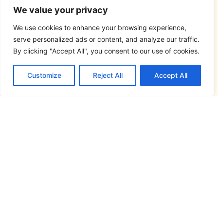
We value your privacy
We use cookies to enhance your browsing experience,
serve personalized ads or content, and analyze our traffic.
By clicking "Accept All", you consent to our use of cookies.
Customize
Reject All
Accept All
Síguenos en...
Este atlas lingüístico se ha realizado en el
marco del proyecto
FRONTESPO, Atlas
Pluridimensional de la Frontera España-