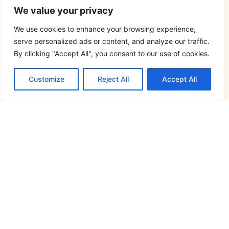
We value your privacy
We use cookies to enhance your browsing experience,
serve personalized ads or content, and analyze our traffic.
By clicking "Accept All", you consent to our use of cookies.
Customize
Reject All
Accept All
Síguenos en...
Este atlas lingüístico se ha realizado en el
marco del proyecto
FRONTESPO, Atlas
Pluridimensional de la Frontera España-