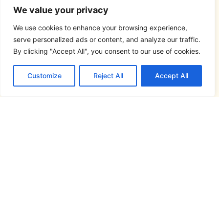
We value your privacy
We use cookies to enhance your browsing experience,
serve personalized ads or content, and analyze our traffic.
By clicking "Accept All", you consent to our use of cookies.
Customize
Reject All
Accept All
Síguenos en...
Este atlas lingüístico se ha realizado en el
marco del proyecto
FRONTESPO, Atlas
Pluridimensional de la Frontera España-