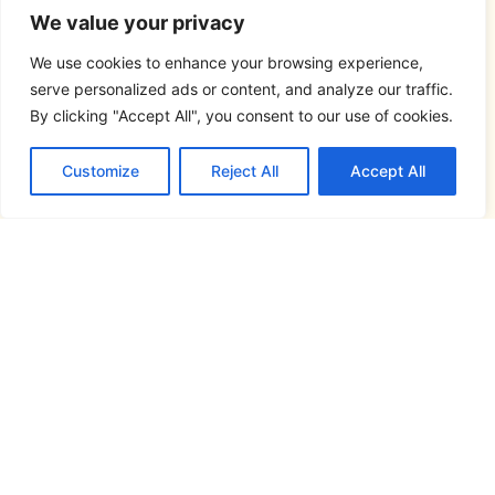
We value your privacy
We use cookies to enhance your browsing experience,
serve personalized ads or content, and analyze our traffic.
By clicking "Accept All", you consent to our use of cookies.
Customize
Reject All
Accept All
Síguenos en...
Este atlas lingüístico se ha realizado en el
marco del proyecto
FRONTESPO, Atlas
Pluridimensional de la Frontera España-