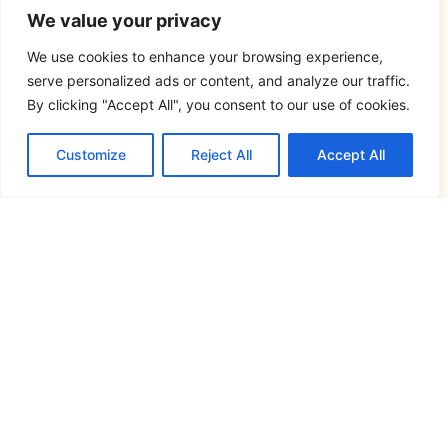
We value your privacy
We use cookies to enhance your browsing experience,
serve personalized ads or content, and analyze our traffic.
By clicking "Accept All", you consent to our use of cookies.
Customize
Reject All
Accept All
Síguenos en...
Este atlas lingüístico se ha realizado en el
marco del proyecto
FRONTESPO, Atlas
Pluridimensional de la Frontera España-