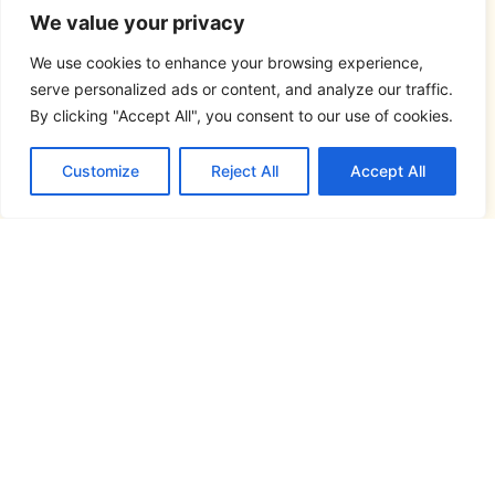
We value your privacy
We use cookies to enhance your browsing experience,
serve personalized ads or content, and analyze our traffic.
By clicking "Accept All", you consent to our use of cookies.
Customize
Reject All
Accept All
Síguenos en...
Este atlas lingüístico se ha realizado en el
marco del proyecto
FRONTESPO, Atlas
Pluridimensional de la Frontera España-